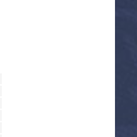
 service wordpress
 service sourcebuster-js
o service woocommerce
 service wordfence
 service google-fonts