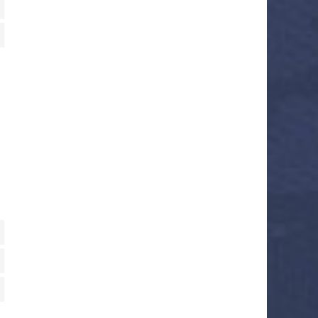
 service google-maps
to service divers
rences
ting