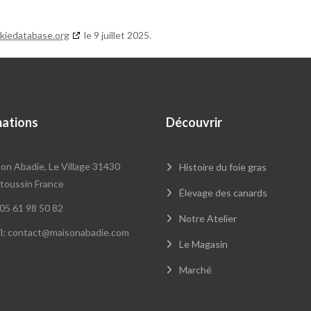
kiedatabase.org
le 9 juillet 2025.
mations
Découvrir
on Abadie, Le Village 31430
Histoire du foie gras
oussin France
Élevage des canards
 05 61 98 50 82
Notre Atelier
l: contact@maisonabadie.com
Le Magasin
Marché