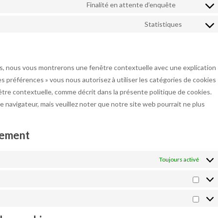
Finalité en attente d’enquête
Consent to
Statistiques
Consent 
ois, nous vous montrerons une fenêtre contextuelle avec une explication
les préférences » vous nous autorisez à utiliser les catégories de cookies
être contextuelle, comme décrit dans la présente politique de cookies.
re navigateur, mais veuillez noter que notre site web pourrait ne plus
tement
Toujours activé
Préfé
Marke