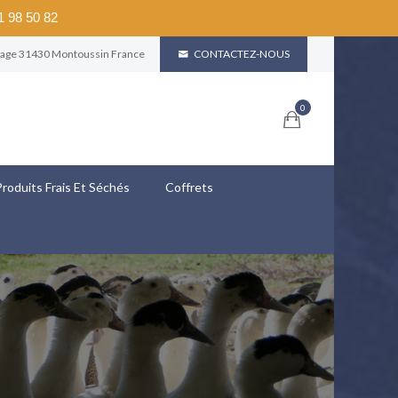
61 98 50 82
llage 31430 Montoussin France
CONTACTEZ-NOUS
0
 Produits Frais Et Séchés
Coffrets