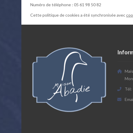
Numéro de téléphone : 05 61 98 50 82
Cette politique de cookies a été synchronisée avec
coo
Infor
Mais
Mont
Tél:
Emai