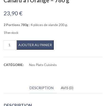
Canard à l’Orange – 780 g
23,90
€
2 Portions 780g
: 4 pièces de viande 200 g.
19 en stock
quantité de Canard à l'Orange - 780 g
AJOUTER AU PANIER
CATÉGORIE:
Nos Plats Cuisinés
DESCRIPTION
AVIS (0)
DESCRIPTION