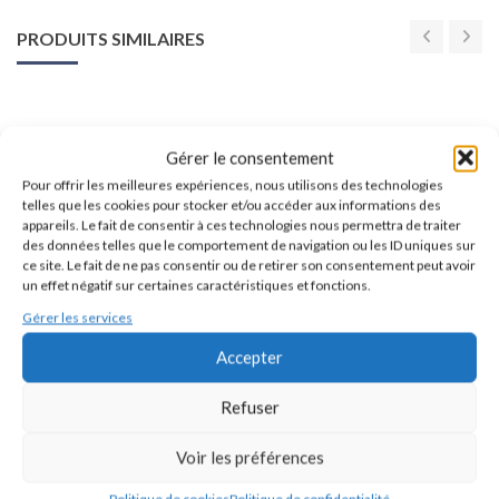
PRODUITS SIMILAIRES
Gérer le consentement
Pour offrir les meilleures expériences, nous utilisons des technologies
telles que les cookies pour stocker et/ou accéder aux informations des
appareils. Le fait de consentir à ces technologies nous permettra de traiter
des données telles que le comportement de navigation ou les ID uniques sur
ce site. Le fait de ne pas consentir ou de retirer son consentement peut avoir
un effet négatif sur certaines caractéristiques et fonctions.
Gérer les services
Accepter
Magret de Canard aux Marrons
Tajine de Canard (citrons-olives)
– 380g
– 780 g
Refuser
11,90
€
23,90
€
Voir les préférences
Politique de cookies
Politique de confidentialité