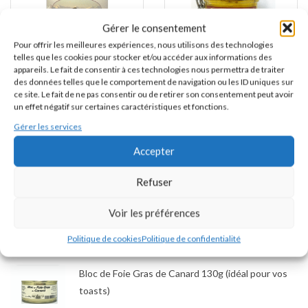
Gérer le consentement
Pour offrir les meilleures expériences, nous utilisons des technologies
telles que les cookies pour stocker et/ou accéder aux informations des
appareils. Le fait de consentir à ces technologies nous permettra de traiter
des données telles que le comportement de navigation ou les ID uniques sur
ce site. Le fait de ne pas consentir ou de retirer son consentement peut avoir
Foie Gras de Canard Entier 400
Foie Gras de Canard Entier 200
un effet négatif sur certaines caractéristiques et fonctions.
g (boîte)
g (verrine)
Gérer les services
59,90
€
31,90
€
Accepter
Recherche pour :
Refuser
RECHERCHE
Voir les préférences
MEILLEURS VENTES
Politique de cookies
Politique de confidentialité
Bloc de Foie Gras de Canard 130g (idéal pour vos
toasts)