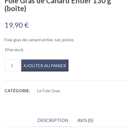
Foie Gras de Canard Entier 130 g
(boîte)
19,90
€
Foie gras de canard entier, sel, poivre.
19 en stock
quantité de Foie Gras de Canard Entier 130 g (boîte)
AJOUTER AU PANIER
CATÉGORIE:
Le Foie Gras
DESCRIPTION
AVIS (0)